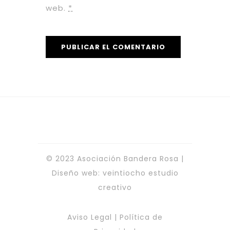
web.
*
© 2023 Asociación Bandera Rosa |
Diseño web:
veintiocho estudio
creativo
Aviso Legal
|
Política de