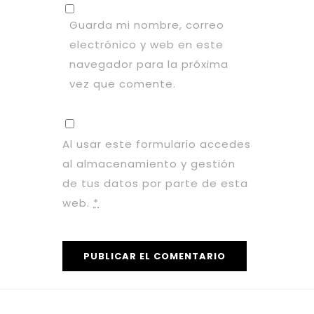
Guarda mi nombre, correo
electrónico y web en este
navegador para la próxima
vez que comente.
Al usar este formulario accedes
al almacenamiento y gestión
de tus datos por parte de esta
web.
*