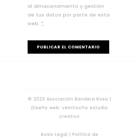
al almacenamiento y gestión
de tus datos por parte de esta
web.
*
© 2023 Asociación Bandera Rosa |
Diseño web:
veintiocho estudio
creativo
Aviso Legal
|
Política de