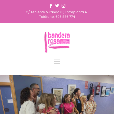
C/ Teniente Miranda 61; Entreplanta A |
Teléfono: 606 836 774