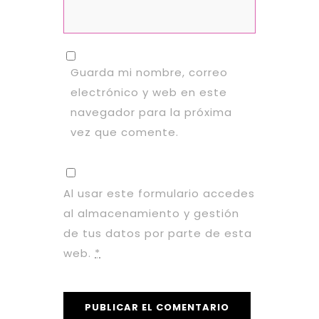
Guarda mi nombre, correo
electrónico y web en este
navegador para la próxima
vez que comente.
Al usar este formulario accedes
al almacenamiento y gestión
de tus datos por parte de esta
web.
*