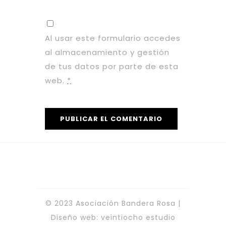
Al usar este formulario accedes
al almacenamiento y gestión
de tus datos por parte de esta
web.
*
© 2023 Asociación Bandera Rosa |
Diseño web:
veintiocho estudio