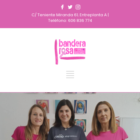
C/ Teniente Miranda 61; Entreplanta A |
Teléfono: 606 836 774