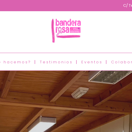
C/ T
é hacemos?
Testimonios
Eventos
Colabo