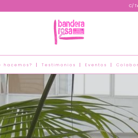
C/ T
é hacemos?
Testimonios
Eventos
Colabo