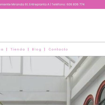
eniente Miranda 61; Entreplanta A | Teléfono: 606 836 774
ra
Tienda
Blog
Contacto